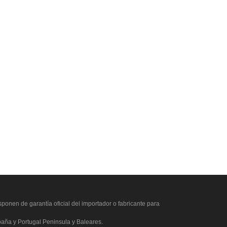
ponen de garantía oficial del importador o fabricante para
paña y Portugal Peninsula y Baleares.