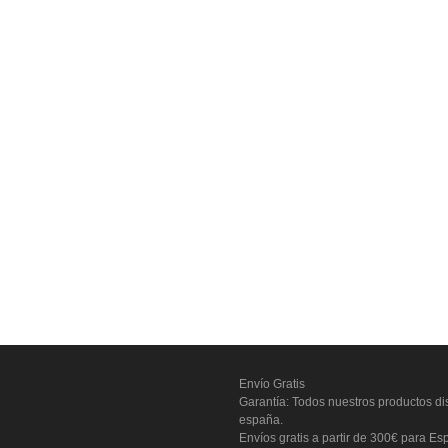
Envío Gratis
Garantía: Todos nuestros productos dis
españa.
Envíos gratis a partir de 300€ para Es