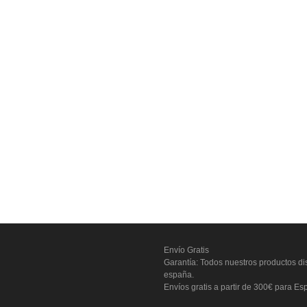
Envío Gratis
Garantía: Todos nuestros productos dis
españa.
Envíos gratis a partir de 300€ para Es