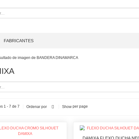
FABRICANTES
IXA
s 1 - 7 de 7
per page
Ordenar por
Show
DAMIXA FLEXO DUCHA N