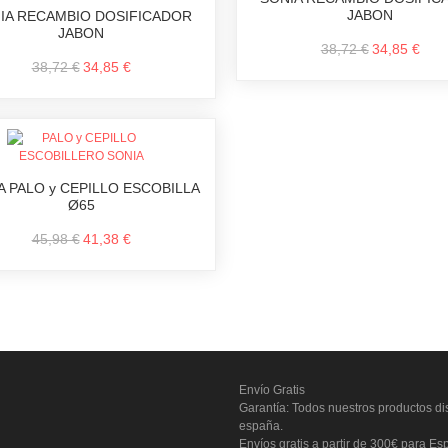
JABON
IA RECAMBIO DOSIFICADOR
JABON
38,72 €
34,85 €
38,72 €
34,85 €
A PALO y CEPILLO ESCOBILLA
Ø65
45,98 €
41,38 €
Envío Gratis
Garantía: Todos nuestros productos dis
españa.
Envíos gratis a partir de 300€ para Es