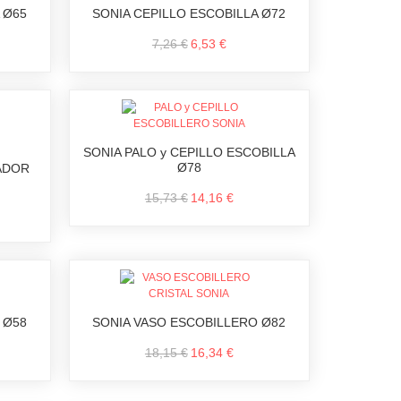
 Ø65
SONIA CEPILLO ESCOBILLA Ø72
7,26 €
6,53 €
SONIA PALO y CEPILLO ESCOBILLA
Ø78
ADOR
15,73 €
14,16 €
 Ø58
SONIA VASO ESCOBILLERO Ø82
18,15 €
16,34 €