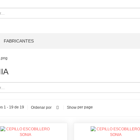
FABRICANTES
IA
s 1 - 19 de 19
per page
Ordenar por
Show