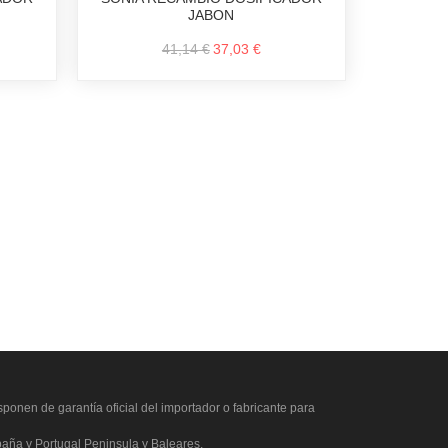
JABON
41,14 €
37,03 €
ponen de garantía oficial del importador o fabricante para
paña y Portugal Peninsula y Baleares.