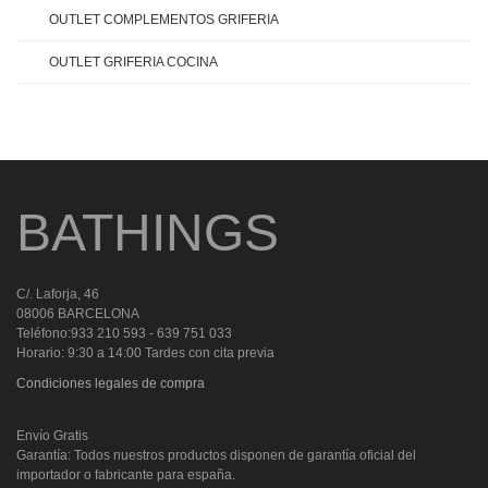
OUTLET COMPLEMENTOS GRIFERIA
OUTLET GRIFERIA COCINA
BATHINGS
C/. Laforja, 46
08006 BARCELONA
Teléfono:933 210 593 - 639 751 033
Horario: 9:30 a 14:00 Tardes con cita previa
Condiciones legales de compra
Envío Gratis
Garantía: Todos nuestros productos disponen de garantía oficial del
importador o fabricante para españa.