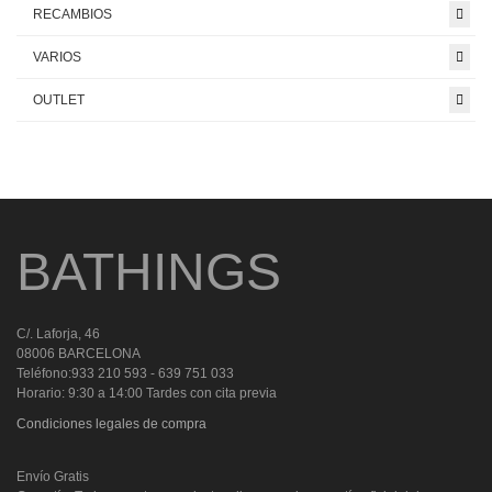
RECAMBIOS
VARIOS
OUTLET
BATHINGS
C/. Laforja, 46
08006 BARCELONA
Teléfono:933 210 593 - 639 751 033
Horario: 9:30 a 14:00 Tardes con cita previa
Condiciones legales de compra
Envío Gratis