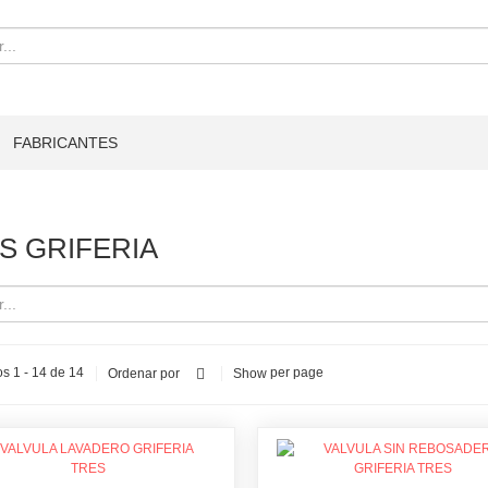
FABRICANTES
S GRIFERIA
s 1 - 14 de 14
per page
Ordenar por
Show