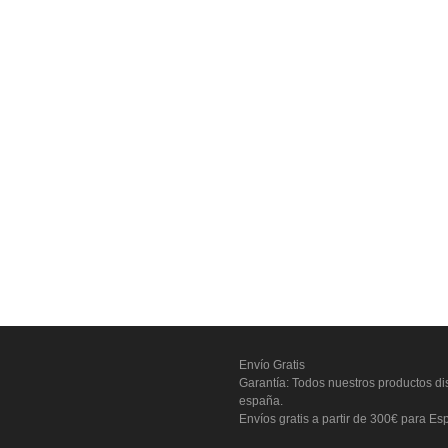
Envío Gratis
Garantía: Todos nuestros productos dis
españa.
Envíos gratis a partir de 300€ para Es