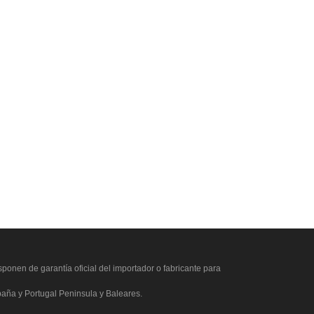
ponen de garantía oficial del importador o fabricante para
paña y Portugal Peninsula y Baleares.