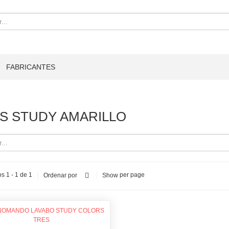
FABRICANTES
S STUDY AMARILLO
s 1 - 1 de 1
per page
Ordenar por
Show