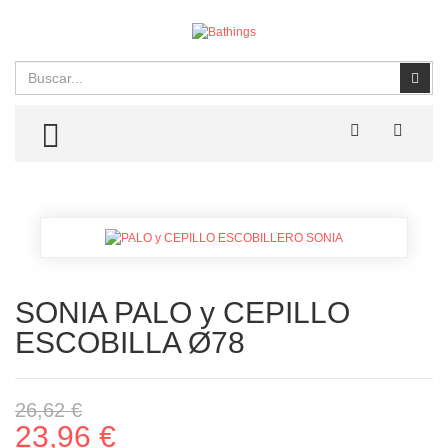
Buscar
Busc
TOGGLE MENU
SONIA PALO y CEPILLO
ESCOBILLA Ø78
26,62 €
23,96 €